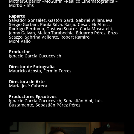
q
MotherSuperior –McGuffin –Realico Cinematográfica –
Morbo Films
u
Reparto
i
Salvador González, Gastón Gard, Gabriel Villanueva,
Sergio Gorfain, Paula Silva, Rasjid Cesar, Eli Almic,
p
Rodrigo Perdomo, Gustavo Suarez, Carla Moscatelli,
Jenny Galvan, Mateo Tarabochia, Eduardo Pérez, Enzo
Scazzo, Sabrina Valiente, Robert Ramiro,
o
Moré Vallo
Productor
Ignacio García Cucucovich
D
Director de Fotografía
Mauricio Acosta, Fermìn Torres
e
Directora de Arte
s
María José Cabrera
a
Productores Ejecutivos
Ignacio García Cucucovich, Sebastián Aloi, Luis
r
Bustamante, Sebastián Pérez Pérez
r
o