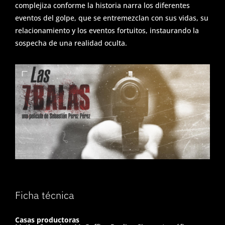
complejiza conforme la historia narra los diferentes
eventos del golpe, que se entremezclan con sus vidas, su
S
relacionamiento y los eventos fortuitos, instaurando la
e
sospecha de una realidad oculta.
r
v
i
c
i
o
s
Ficha técnica
E
Casas productoras