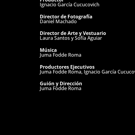
r
Ignacio García Cucucovich
o
Director de Fotografía
Daniel Machado
l
Director de Arte y Vestuario
l
Laura Santos y Sofía Aguiar
o
Música
Juma Fodde Roma
Productores Ejecutivos
C
Juma Fodde Roma, Ignacio García Cucuco
o
Guión y Dirección
Juma Fodde Roma
n
t
a
c