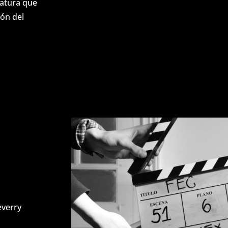
riatura que
ión del
everry