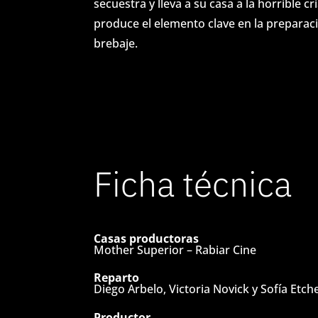
q
secuestra y lleva a su casa a la horrible c
produce el elemento clave en la preparac
u
brebaje.
i
p
o
Ficha técnica
D
e
s
Casas productoras
Mother Superior – Rabiar Cine
a
Reparto
r
Diego Arbelo, Victoria Novick y Sofía Etch
Productor