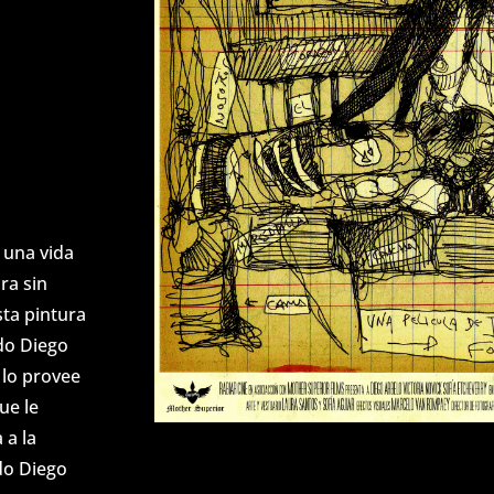
a una vida
ra sin
sta pintura
do Diego
 lo provee
ue le
 a la
do Diego