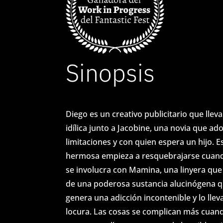
S
e
r
v
Sinopsis
i
c
Diego es un creativo publicitario que llev
i
idílica junto a Jacobine, una novia que ado
limitaciones y con quien espera un hijo. E
o
hermosa empieza a resquebrajarse cuan
s
se involucra con Mamina, una linyera que
de una poderosa sustancia alucinógena q
genera una adicción incontenible y lo lleva
E
locura. Las cosas se complican más cuan