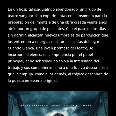
En un hospital psiquiátrico abandonado, un grupo de
S
teatro vanguardista experimenta con el insomnio para la
e
preparación del montaje de una obra creada veinte años
atrás por un grupo de pacientes. Con el paso de los días
r
sin dormir, alcanzan nuevos umbrales de percepción que
v
los enfrentan a energías e historias ocultas del lugar.
Cuando Bianca, una joven promesa del teatro, se
i
incorpora al elenco, en competencia por el papel
c
principal, debe sobrevivir no solo a la intensidad del
i
trabajo y sus compañeros, sino a una fuerza desconocida
que la empuja, como a los demás, al trágico desenlace de
o
la puesta en escena original.
s
E