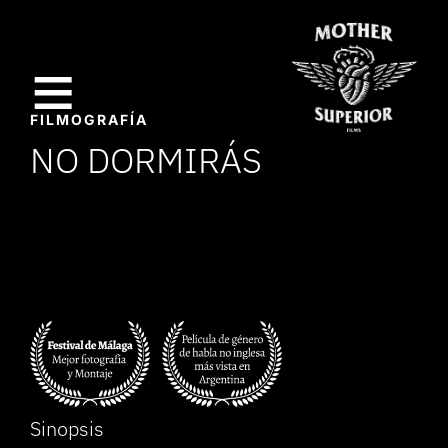
≡
FILMOGRAFÍA
NO DORMIRÁS
I
n
i
c
i
o
Sinopsis